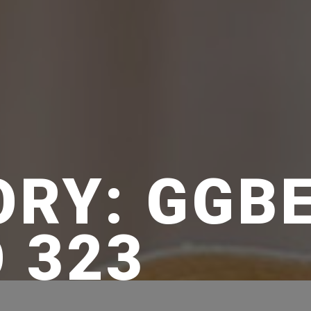
ORY:
GGB
 323