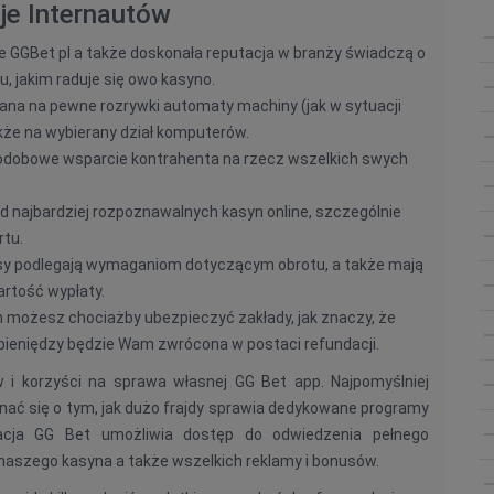
e Internautów
e GGBet pl a także doskonała reputacja w branży świadczą o
u, jakim raduje się owo kasyno.
na na pewne rozrywki automaty machiny (jak w sytuacji
kże na wybierany dział komputerów.
łodobowe wsparcie kontrahenta na rzecz wszelkich swych
d najbardziej rozpoznawalnych kasyn online, szczególnie
rtu.
sy podlegają wymaganiom dotyczącym obrotu, a także mają
rtość wypłaty.
 możesz chociażby ubezpieczyć zakłady, jak znaczy, że
pieniędzy będzie Wam zwrócona w postaci refundacji.
 i korzyści na sprawa własnej GG Bet app. Najpomyślniej
nać się o tym, jak dużo frajdy sprawia dedykowane programy
kacja GG Bet umożliwia dostęp do odwiedzenia pełnego
naszego kasyna a także wszelkich reklamy i bonusów.