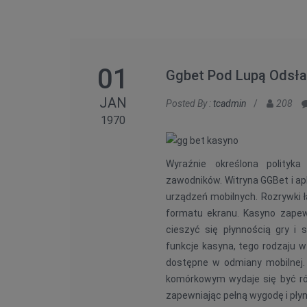
01
Ggbet Pod Lupą Odsłan
JAN
Posted By :
tcadmin
/
208
1970
Wyraźnie określona polityk
zawodników. Witryna GGBet i ap
urządzeń mobilnych. Rozrywki ł
formatu ekranu. Kasyno zape
cieszyć się płynnością gry i 
funkcje kasyna, tego rodzaju 
dostępne w odmiany mobilnej. 
komórkowym wydaje się być r
zapewniając pełną wygodę i płyn