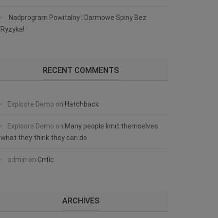
Nadprogram Powitalny I Darmowe Spiny Bez
Ryzyka!
RECENT COMMENTS
Exploore Demo
on
Hatchback
Exploore Demo
on
Many people limit themselves
what they think they can do
admin
on
Critic
ARCHIVES