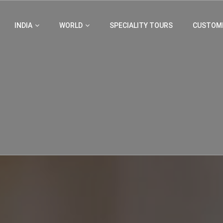
INDIA
WORLD
SPECIALITY TOURS
CUSTOMI