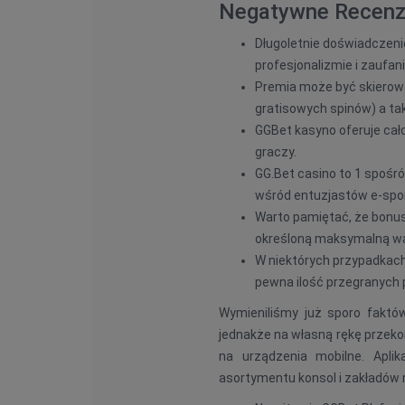
Negatywne Recenzj
Długoletnie doświadczeni
profesjonalizmie i zaufani
Premia może być skierowa
gratisowych spinów) a ta
GGBet kasyno oferuje ca
graczy.
GG.Bet casino to 1 spośró
wśród entuzjastów e-spo
Warto pamiętać, że bonu
określoną maksymalną wa
W niektórych przypadkach
pewna ilość przegranych 
Wymieniliśmy już sporo faktów
jednakże na własną rękę przeko
na urządzenia mobilne. Apli
asortymentu konsol i zakładów 