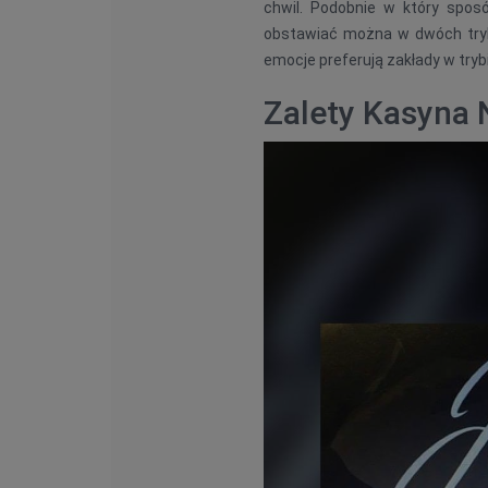
chwil. Podobnie w który spos
obstawiać można w dwóch tryb
emocje preferują zakłady w tryb
Zalety Kasyna