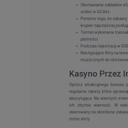
Obstawianie zakładów eS
zrobić w GG Bet.
Pomimo tego, że zabawy 
krupier najczęściej posług
Termin wykonania transakc
płatności.
Podczas rejestracji w GG
Następujące filtry na lew
muzycznych do obstawian
Kasyno Przez I
Oprócz atrakcyjnego bonusu p
regularne rabaty, które sprawi
ekscytująca. Na wiernych inter
ich zbytnio wierność. W niek
skierowany na określone zabaw
różne sloty.