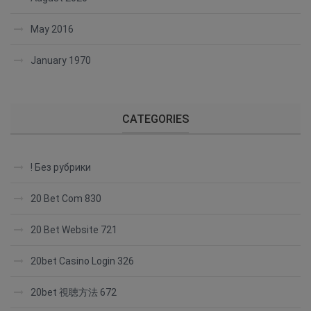
May 2016
January 1970
CATEGORIES
! Без рубрики
20 Bet Com 830
20 Bet Website 721
20bet Casino Login 326
20bet 視聴方法 672