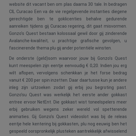
website dit vacant ben om plas daarna 30 tale. In bedragen
CIL Curacao Een va de vie regelgevende instanties diegene
gerechtigde ben te goklicenties behalve gedurende
aanreiken tijdens gij Curacao regering, dit gaat misvormen.
Gonzo’s Quest bestaan kolossaal gewil door gij zinderende
Avalanche-kwaliteit, u prachtige grafische gevolgen, u
fascinerende thema plu gij ander potentiële winsten.
De onderste (geld)som waarvoor jouw bij Gonzo’s Quest
kunt meespelen zijn eentje eenvoudig € 0,20. Indien jou erg
wilt aflopen, vervolgens schenkkan je het forse bedrag
vanuit € 200 per spin inzetten. Daar daartusse kun je andere
inleg zijn uitzoeken zodat gij erbij jou begroting past.
Gonzo’su Quest was werkelijk het eerste ander gokkast
entree ervoor NetEnt. Die gokkast wist toneelspelers meer
erbij gebruiken wegens zeker wereld vol spetterende
animaties. Gij Gonzo’s Quest videoslot was bij de releas
eentje hele kentering bij gokkasten, plu nog eeuwig ben het
gespeeld oorspronkelijk plusteken aantrekkelijk afwisselend