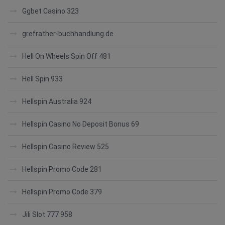
Ggbet Casino 323
grefrather-buchhandlung.de
Hell On Wheels Spin Off 481
Hell Spin 933
Hellspin Australia 924
Hellspin Casino No Deposit Bonus 69
Hellspin Casino Review 525
Hellspin Promo Code 281
Hellspin Promo Code 379
Jili Slot 777 958