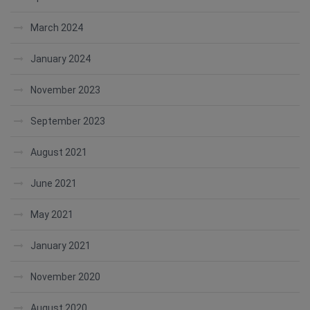
March 2024
January 2024
November 2023
September 2023
August 2021
June 2021
May 2021
January 2021
November 2020
August 2020