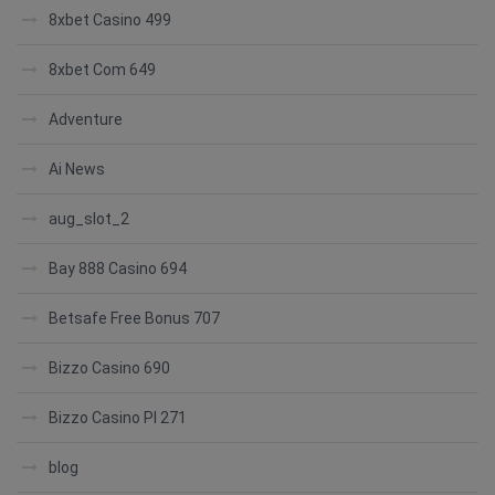
8xbet Casino 499
8xbet Com 649
Adventure
Ai News
aug_slot_2
Bay 888 Casino 694
Betsafe Free Bonus 707
Bizzo Casino 690
Bizzo Casino Pl 271
blog