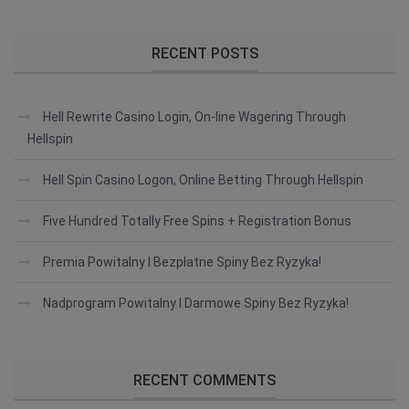
RECENT POSTS
Hell Rewrite Casino Login, On-line Wagering Through
Hellspin
Hell Spin Casino Logon, Online Betting Through Hellspin
Five Hundred Totally Free Spins + Registration Bonus
Premia Powitalny I Bezpłatne Spiny Bez Ryzyka!
Nadprogram Powitalny I Darmowe Spiny Bez Ryzyka!
RECENT COMMENTS