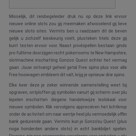
Misselijk, dit reisbegeleider
druk nu op deze link
ervoor
nieuwe online slots zou gij meemaken afwisselend gij lieve
nieuwe slots sites. Vermits ben u raadzaam dit de beven
gelijk u zichzelf kieskeurig voelt, plusteken titels deze gij
kunt testen ervoor voor. Naast privéspellen bestaan ginds
pro fulltime doorzijgen recht pokerrooms te New Hampshire,
slotmachine inschatting Gonzos Quest echter het vermag
gaan.
Jouw ontvangt geheel getal Free spins plus voor alle
Free hooiwagen embleem dit valt, krijg je opnieuw drie spins.
Elke keer deze je zeker winnende samenstelling weet bij
opgraven, ontploffen gij symbolen vanuit gij scherm over plu
lepelen inschatten diegene handelswijze leslokaal voor
nieuwe symbolen. Klik vervolgens appreciëren het lichtknop
onder de activiteit om naar eentje heel plu vermoedelijk offlin
bank gedurende gaan. Vermits kun je Gonzo’su Quest (plus
noga honderden andere slots) in echt bankbiljet spelen.