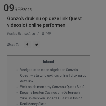
09
SEP
2025
Gonzo’s druk nu op deze link Quest
videoslot online performen
Posted By :
tcadmin
/
149
Share To :
Inhoud
Veelgestelde eisen afgelopen Gonzo’s
Quest — starzino gokhuis online | druk nu op
deze link
Welk spielt man amy Gonzo‘su Quest Slot?
Diegene besten Casinos om Österreich
zum Spielen von Gonzo’s Quest Fietsslot
Real Money Slots