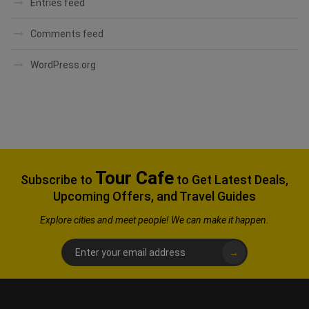
Entries feed
Comments feed
WordPress.org
Tour Cafe
Subscribe to
to Get Latest Deals,
Upcoming Offers, and Travel Guides
Explore
cities and meet people! We can make it happen.
→