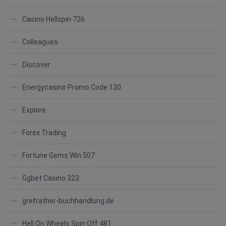
Casino Hellspin 726
Colleagues
Discover
Energycasino Promo Code 130
Explore
Forex Trading
Fortune Gems Win 507
Ggbet Casino 323
grefrather-buchhandlung.de
Hell On Wheels Spin Off 481