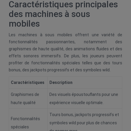
Caractéristiques principales
des machines à sous
mobiles
Les machines à sous mobiles offrent une variété de
fonctionnalités passionnantes, notamment des
graphismes de haute qualité, des animations fluides et des
effets sonores immersifs. De plus, les joueurs peuvent
profiter de fonctionnalités spéciales telles que des tours
bonus, des jackpots progressifs et des symboles wild.
Caractéristiques
Description
Graphismes de
Des visuels époustouflants pour une
haute qualité
expérience visuelle optimale.
Tours bonus, jackpots progressifs et
Fonctionnalités
symboles wild pour plus de chances
spéciales