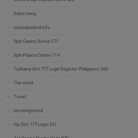
Sober living
solopapelyboli.info
Spin Casino Bonus 571
Spin Palace Casino 114
Tadhana Slot 777 Login Register Philippines 560
The world
Travel
Uncategorized
Vip Slot 777 Login 231