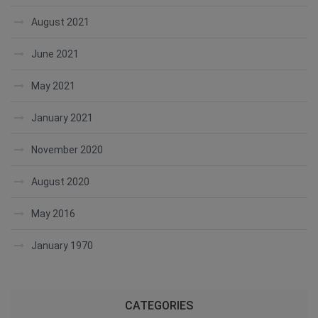
August 2021
June 2021
May 2021
January 2021
November 2020
August 2020
May 2016
January 1970
CATEGORIES