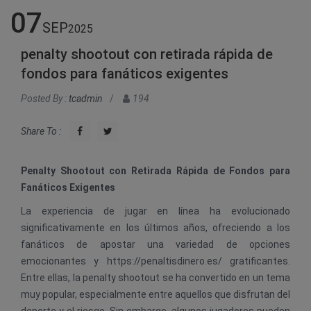
07
SEP
2025
penalty shootout con retirada rápida de
fondos para fanáticos exigentes
Posted By :
tcadmin
/
194
Share To :
Penalty Shootout con Retirada Rápida de Fondos para
Fanáticos Exigentes
La experiencia de jugar en línea ha evolucionado
significativamente en los últimos años, ofreciendo a los
fanáticos de apostar una variedad de opciones
emocionantes y
https://penaltisdinero.es/
gratificantes.
Entre ellas, la penalty shootout se ha convertido en un tema
muy popular, especialmente entre aquellos que disfrutan del