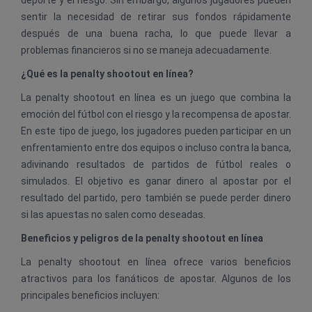
deporte y el riesgo. Sin embargo, algunos jugadores pueden
sentir la necesidad de retirar sus fondos rápidamente
después de una buena racha, lo que puede llevar a
problemas financieros si no se maneja adecuadamente.
¿Qué es la penalty shootout en línea?
La penalty shootout en línea es un juego que combina la
emoción del fútbol con el riesgo y la recompensa de apostar.
En este tipo de juego, los jugadores pueden participar en un
enfrentamiento entre dos equipos o incluso contra la banca,
adivinando resultados de partidos de fútbol reales o
simulados. El objetivo es ganar dinero al apostar por el
resultado del partido, pero también se puede perder dinero
si las apuestas no salen como deseadas.
Beneficios y peligros de la penalty shootout en línea
La penalty shootout en línea ofrece varios beneficios
atractivos para los fanáticos de apostar. Algunos de los
principales beneficios incluyen: