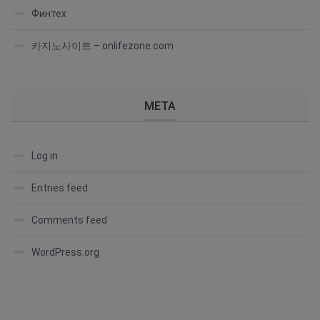
Финтех
카지노사이트 – onlifezone.com
META
Log in
Entries feed
Comments feed
WordPress.org