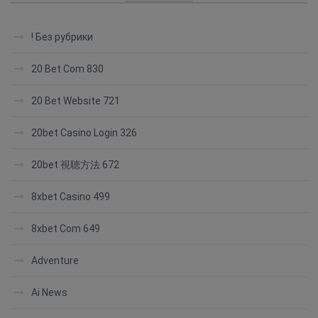
! Без рубрики
20 Bet Com 830
20 Bet Website 721
20bet Casino Login 326
20bet 視聴方法 672
8xbet Casino 499
8xbet Com 649
Adventure
Ai News