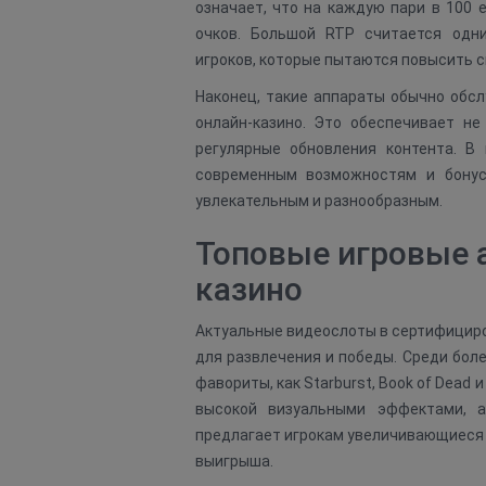
означает, что на каждую пари в 100 
очков. Большой RTP считается одн
игроков, которые пытаются повысить с
Наконец, такие аппараты обычно обс
онлайн-казино. Это обеспечивает не
регулярные обновления контента. В
современным возможностям и бонус
увлекательным и разнообразным.
Топовые игровые 
казино
Актуальные видеослоты в сертифицир
для развлечения и победы. Среди бол
фавориты, как Starburst, Book of Dead
высокой визуальными эффектами, а
предлагает игрокам увеличивающиеся 
выигрыша.