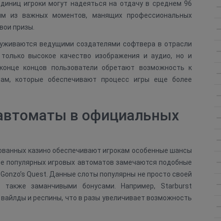
единиц игроки могут надеяться на отдачу в среднем 96
им из важных моментов, манящих профессиональных
вои призы.
луживаются ведущими создателями софтвера в отрасли
 только высокое качество изображения и аудио, но и
 конце концов пользователи обретают возможность к
ам, которые обеспечивают процесс игры еще более
автоматы в официальных
ованных казино обеспечивают игрокам особенные шансы
ее популярных игровых автоматов замечаются подобные
 и Gonzo’s Quest. Данные слоты популярны не просто своей
 также заманчивыми бонусами. Например, Starburst
вайлды и респины, что в разы увеличивает возможность