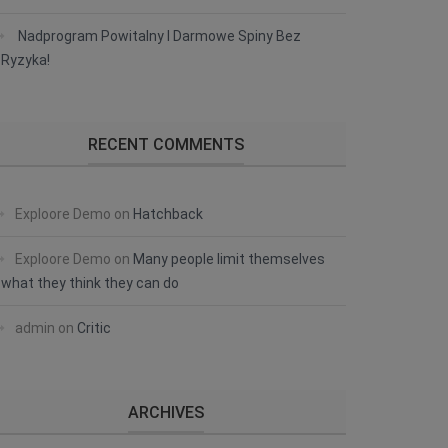
Nadprogram Powitalny I Darmowe Spiny Bez
Ryzyka!
RECENT COMMENTS
Exploore Demo
on
Hatchback
Exploore Demo
on
Many people limit themselves
what they think they can do
admin
on
Critic
ARCHIVES