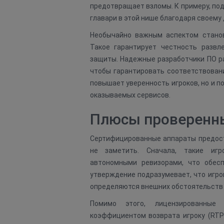
предотвращает взломы. К примеру, под
главари в этой нише благодаря своему
Необычайно важным аспектом станов
Такое гарантирует честность развл
защиты. Надежные разработчики ПО ра
чтобы гарантировать соответствован
повышает уверенность игроков, но и 
оказываемых сервисов.
Плюсы проверенны
Сертифицированные аппараты предост
не заметить. Сначала, такие игр
автономными ревизорами, что обесп
утверждение подразумевает, что игро
определяются внешних обстоятельств 
Помимо этого, лицензированны
коэффициентом возврата игроку (RTP)