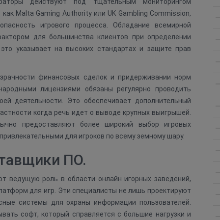
раторы действуют под тщательным мониторингом
как Malta Gaming Authority или UK Gambling Commission,
опасность игрового процесса. Обладание всемирной
актором для большинства клиентов при определении
 это указывает на высоких стандартах и защите прав
озрачности финансовых сделок и придерживании норм
народными лицензиями обязаны регулярно проводить
оей деятельности. Это обеспечивает дополнительный
частности когда речь идет о выводе крупных выигрышей.
бычно предоставляют более широкий выбор игровых
 привлекательными для игроков по всему земному шару.
тавщики ПО.
т ведущую роль в области онлайн игорных заведений,
латформ для игр. Эти специалисты не лишь проектируют
ксные системы для охраны информации пользователей.
вать софт, который справляется с большие нагрузки и