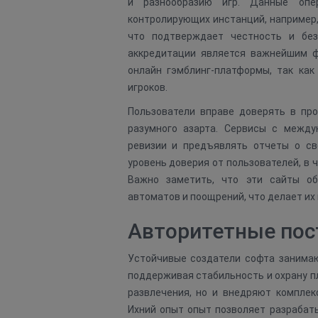
и разнообразию игр. Данные опе
контролирующих инстанций, например, 
что подтверждает честность и без
аккредитации является важнейшим ф
онлайн гэмблинг-платформы, так как
игроков.
Пользователи вправе доверять в пр
разумного азарта. Сервисы с между
ревизии и предъявлять отчеты о св
уровень доверия от пользователей, в 
Важно заметить, что эти сайты о
автоматов и поощрений, что делает их
Авторитетные пос
Устойчивые создатели софта занимаю
поддерживая стабильность и охрану п
развлечения, но и внедряют компле
Ихний опыт опыт позволяет разрабаты