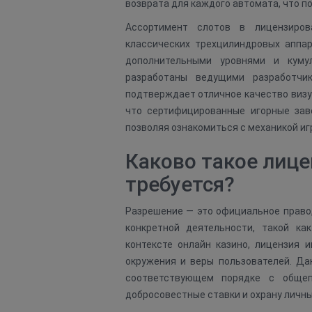
возврата для каждого автомата, что 
Ассортимент слотов в лицензиров
классических трехцилиндровых аппа
дополнительными уровнями и куму
разработаны ведущими разработчика
подтверждает отличное качество визу
что сертифицированные игорные зав
позволяя ознакомиться с механикой иг
Каково такое лице
требуется?
Разрешение — это официальное право
конкретной деятельности, такой ка
контексте онлайн казино, лицензия 
окружения и веры пользователей. Да
соответствующем порядке с общеп
добросовестные ставки и охрану личны