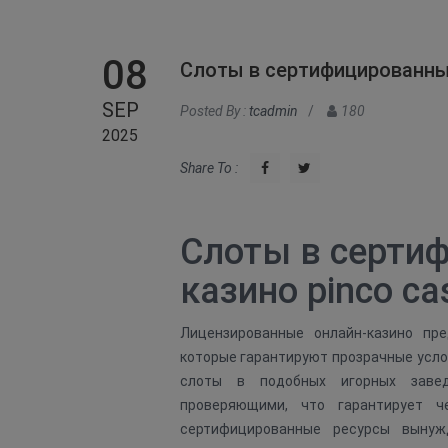
08
Слоты в сертифицированных
SEP
Posted By :
tcadmin
/
180
2025
Share To :
Слоты в серти
казино pinco ca
Лицензированные онлайн-казино пр
которые гарантируют прозрачные усло
слоты в подобных игорных завед
проверяющими, что гарантирует ч
сертифицированные ресурсы вынуж