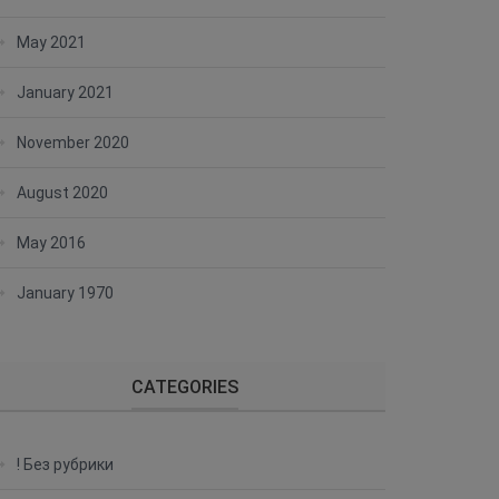
May 2021
January 2021
November 2020
August 2020
May 2016
January 1970
CATEGORIES
! Без рубрики