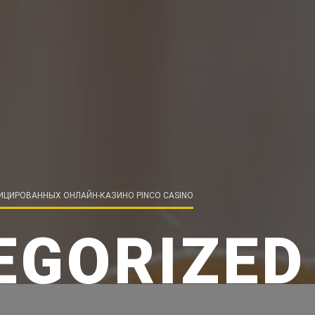
ИЦИРОВАННЫХ ОНЛАЙН-КАЗИНО PINCO CASINO
EGORIZED