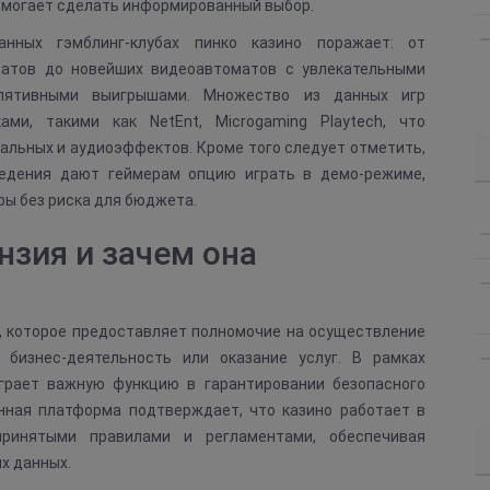
помогает сделать информированный выбор.
анных гэмблинг-клубах
пинко казино
поражает: от
ратов до новейших видеоавтоматов с увлекательными
лятивными выигрышами. Множество из данных игр
ми, такими как NetEnt, Microgaming Playtech, что
альных и аудиоэффектов. Кроме того следует отметить,
едения дают геймерам опцию играть в демо-режиме,
ры без риска для бюджета.
нзия и зачем она
, которое предоставляет полномочие на осуществление
к бизнес-деятельность или оказание услуг. В рамках
играет важную функцию в гарантировании безопасного
нная платформа подтверждает, что казино работает в
ринятыми правилами и регламентами, обеспечивая
х данных.