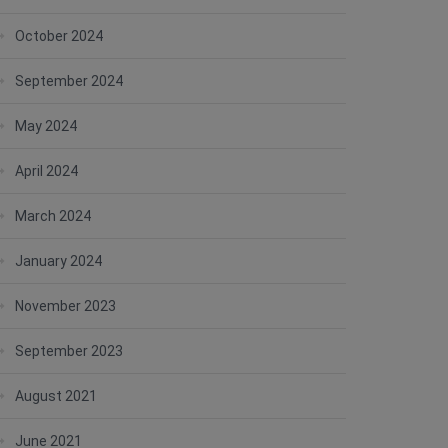
October 2024
September 2024
May 2024
April 2024
March 2024
January 2024
November 2023
September 2023
August 2021
June 2021