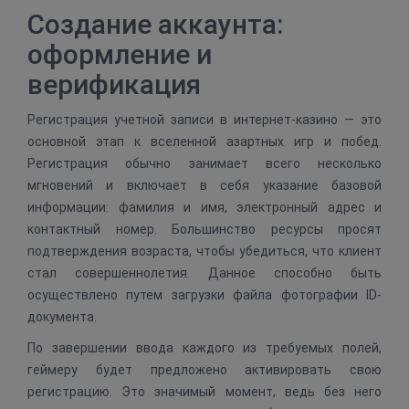
Создание аккаунта:
оформление и
верификация
Регистрация учетной записи в интернет-казино — это
основной этап к вселенной азартных игр и побед.
Регистрация обычно занимает всего несколько
мгновений и включает в себя указание базовой
информации: фамилия и имя, электронный адрес и
контактный номер. Большинство ресурсы просят
подтверждения возраста, чтобы убедиться, что клиент
стал совершеннолетия. Данное способно быть
осуществлено путем загрузки файла фотографии ID-
документа.
По завершении ввода каждого из требуемых полей,
геймеру будет предложено активировать свою
регистрацию. Это значимый момент, ведь без него