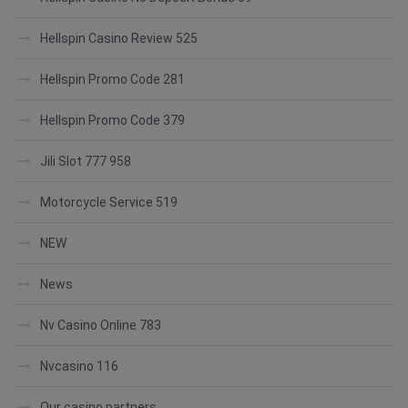
Hellspin Casino Review 525
Hellspin Promo Code 281
Hellspin Promo Code 379
Jili Slot 777 958
Motorcycle Service 519
NEW
News
Nv Casino Online 783
Nvcasino 116
Our casino partners