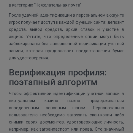
в категорию “Нежелательная почта”.
После удачной идентификации в персональном аккаунте
игрок получает доступ к каждой функции сайта: депозит
средств, вывод средств, архив ставок и участие в
акциях. Учтите, что определенные опции могут быть
заблокированы без завершенной верификации учетной
записи, которая предполагает предоставления бумаг
для удостоверения.
Верификация профиля:
поэтапный алгоритм
Чтобы эффективной идентификации учетной записи в
виртуальном казино важно придерживаться
определенным основным шагам. Первоначально
пользователю необходимо загрузить скан-копии либо
снимки своих документов, удостоверяющих личность,
например, как загранпаспорт или права. Это значимый