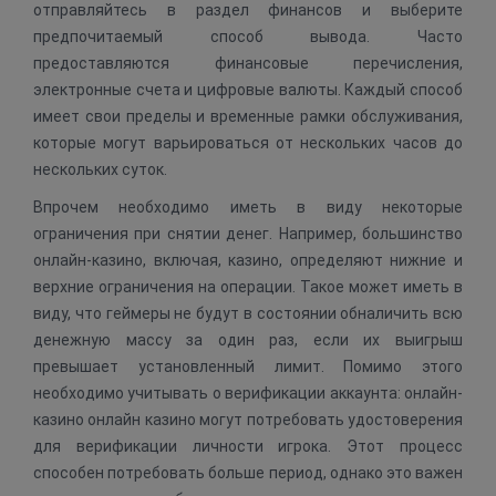
отправляйтесь в раздел финансов и выберите
предпочитаемый способ вывода. Часто
предоставляются финансовые перечисления,
электронные счета и цифровые валюты. Каждый способ
имеет свои пределы и временные рамки обслуживания,
которые могут варьироваться от нескольких часов до
нескольких суток.
Впрочем необходимо иметь в виду некоторые
ограничения при снятии денег. Например, большинство
онлайн-казино, включая, казино, определяют нижние и
верхние ограничения на операции. Такое может иметь в
виду, что геймеры не будут в состоянии обналичить всю
денежную массу за один раз, если их выигрыш
превышает установленный лимит. Помимо этого
необходимо учитывать о верификации аккаунта: онлайн-
казино онлайн казино могут потребовать удостоверения
для верификации личности игрока. Этот процесс
способен потребовать больше период, однако это важен