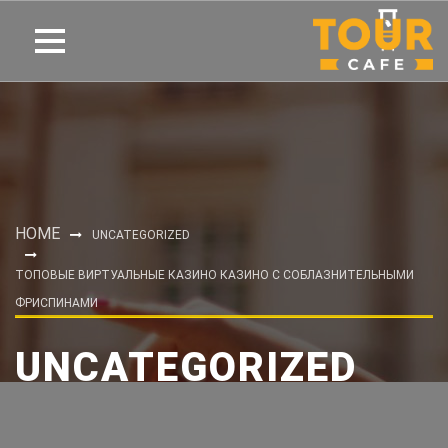
HOME
UNCATEGORIZED
ТОПОВЫЕ ВИРТУАЛЬНЫЕ КАЗИНО КАЗИНО С СОБЛАЗНИТЕЛЬНЫМИ
ФРИСПИНАМИ
UNCATEGORIZED