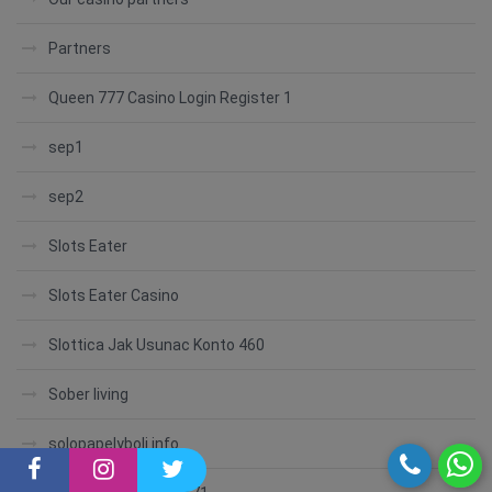
Partners
Queen 777 Casino Login Register 1
sep1
sep2
Slots Eater
Slots Eater Casino
Slottica Jak Usunac Konto 460
Sober living
solopapelyboli.info