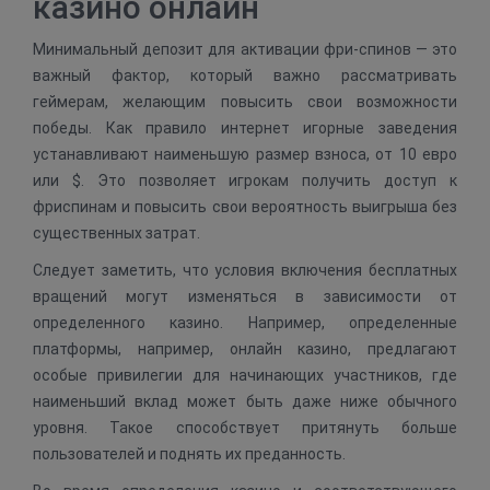
казино онлайн
Минимальный депозит для активации фри-спинов — это
важный фактор, который важно рассматривать
геймерам, желающим повысить свои возможности
победы. Как правило интернет игорные заведения
устанавливают наименьшую размер взноса, от 10 евро
или $. Это позволяет игрокам получить доступ к
фриспинам и повысить свои вероятность выигрыша без
существенных затрат.
Следует заметить, что условия включения бесплатных
вращений могут изменяться в зависимости от
определенного казино. Например, определенные
платформы, например, онлайн казино, предлагают
особые привилегии для начинающих участников, где
наименьший вклад может быть даже ниже обычного
уровня. Такое способствует притянуть больше
пользователей и поднять их преданность.