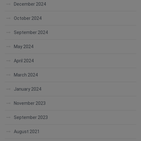
December 2024
October 2024
September 2024
May 2024
April 2024
March 2024
January 2024
November 2023
September 2023
August 2021