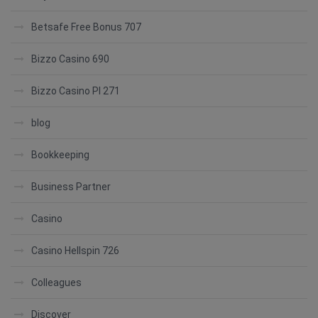
Betsafe Free Bonus 707
Bizzo Casino 690
Bizzo Casino Pl 271
blog
Bookkeeping
Business Partner
Casino
Casino Hellspin 726
Colleagues
Discover