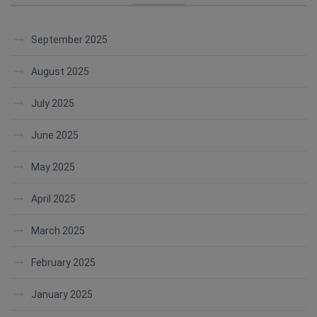
September 2025
August 2025
July 2025
June 2025
May 2025
April 2025
March 2025
February 2025
January 2025