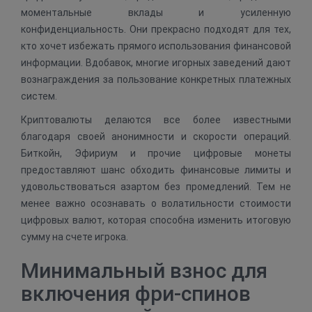
моментальные вклады и усиленную
конфиденциальность. Они прекрасно подходят для тех,
кто хочет избежать прямого использования финансовой
информации. Вдобавок, многие игорных заведений дают
вознаграждения за пользование конкретных платежных
систем.
Криптовалюты делаются все более известными
благодаря своей анонимности и скорости операций.
Биткойн, Эфириум и прочие цифровые монеты
предоставляют шанс обходить финансовые лимиты и
удовольствоваться азартом без промедлений. Тем не
менее важно осознавать о волатильности стоимости
цифровых валют, которая способна изменить итоговую
сумму на счете игрока.
Минимальный взнос для
включения фри-спинов