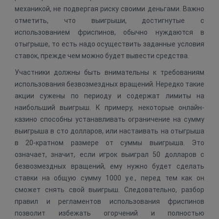
механикой, не подвергая риску своими деньгами. Важно
отметить, что выигрыши, достигнутые с
использованием фриспинов, обычно нуждаются в
отыгрыше, то есть надо осуществить заданные условия
ставок, прежде чем можно будет вывести средства.
Участники должны быть внимательны к требованиям
использования безвозмездных вращений. Нередко такие
акции сужены по периоду и содержат лимиты на
наибольший выигрыш. К примеру, некоторые онлайн-
казино способны устанавливать ограничение на сумму
выигрыша в сто долларов, или настаивать на отыгрыша
в 20-кратном размере от суммы выигрыша. Это
означает, значит, если игрок выиграл 50 долларов с
безвозмездных вращений, ему нужно будет сделать
ставки на общую сумму 1000 у.е., перед тем как он
сможет снять свой выигрыш. Следовательно, разбор
правил и регламентов использования фриспинов
позволит избежать огорчений и полностью