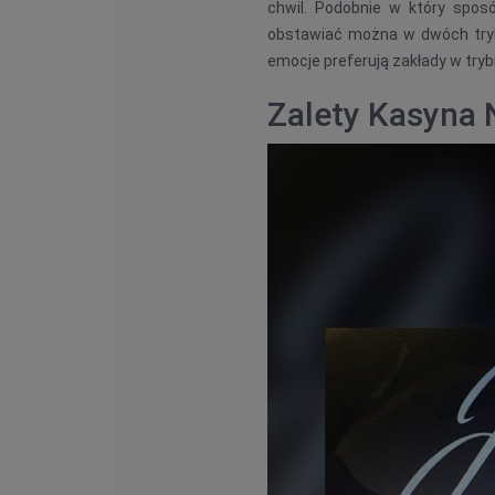
chwil. Podobnie w który spos
obstawiać można w dwóch tryb
emocje preferują zakłady w tryb
Zalety Kasyna