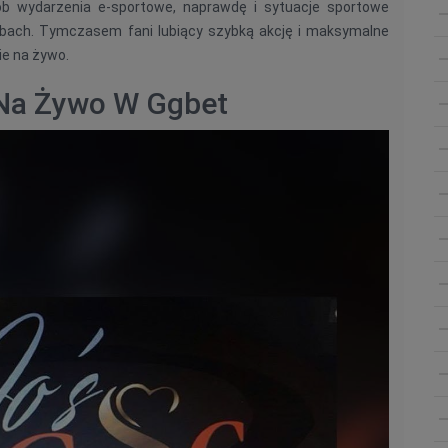
ób wydarzenia e-sportowe, naprawdę i sytuacje sportowe
ach. Tymczasem fani lubiący szybką akcję i maksymalne
ie na żywo.
 Na Żywo W Ggbet