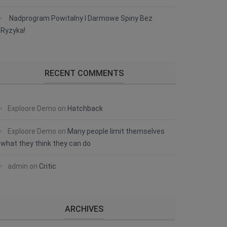
Nadprogram Powitalny I Darmowe Spiny Bez
Ryzyka!
RECENT COMMENTS
Exploore Demo
on
Hatchback
Exploore Demo
on
Many people limit themselves
what they think they can do
admin
on
Critic
ARCHIVES