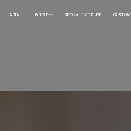
INDIA
WORLD
SPECIALITY TOURS
CUSTOMI