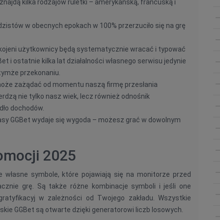
 znajdą kilka rodzajów ruletki – amerykańską, francuską i
zistów w obecnych epokach w 100% przerzuciło się na grę
kojeni użytkownicy będą systematycznie wracać i typować
t i ostatnie kilka lat działalności własnego serwisu jedynie
tymże przekonaniu.
może zażądać od momentu naszą firmę przesłania
dzą nie tylko nasz wiek, lecz również odnośnik
ódło dochodów.
klasy GGBet wydaje się wygoda – możesz grać w dowolnym
omocji 2025
 własne symbole, które pojawiają się na monitorze przed
znie grę. Są także różne kombinacje symboli i jeśli one
ratyfikacyj w zależności od Twojego zakładu. Wszystkie
skie GGBet są otwarte dzięki generatorowi liczb losowych.