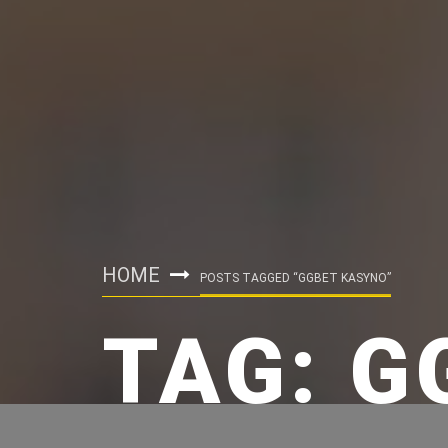
HOME
POSTS TAGGED “GGBET KASYNO”
TAG:
G